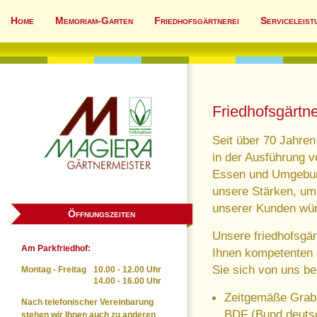
Home
Memoriam-Garten
Friedhofsgärtnerei
Serviceleist
Friedhofsgärtne
Seit über 70 Jahren
in der Ausführung v
Essen und Umgebung.
unsere Stärken, um
unserer Kunden würd
Öffnungszeiten
Unsere friedhofsgär
Am Parkfriedhof:
Ihnen kompetenten 
Sie sich von uns be
Montag - Freitag
10.00 - 12.00 Uhr
14.00 - 16.00 Uhr
Zeitgemäße Grabg
Nach telefonischer Vereinbarung
BDF (Bund deutsc
stehen wir Ihnen auch zu anderen